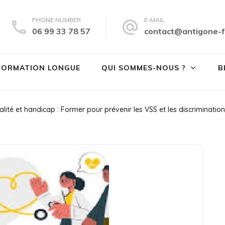
PHONE NUMBER
E-MAIL
06 99 33 78 57
contact@antigone-f
tigone Formation
té des droits et à la lutte contre les violences sexistes et sexuelles
FORMATION LONGUE
QUI SOMMES-NOUS ?
B
alité et handicap : Former pour prévenir les VSS et les discriminatio