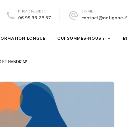
PHONE NUMBER
E-MAIL
06 99 33 78 57
contact@antigone-f
tigone Formation
té des droits et à la lutte contre les violences sexistes et sexuelles
FORMATION LONGUE
QUI SOMMES-NOUS ?
B
S ET HANDICAP