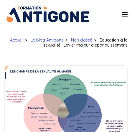
Antigone
Egalité des droits
et à la lutte
Formatio
contre les
violences sexistes
Accueil
>
Le blog Antigone
>
Non classé
>
Education à la
et sexuelles
sexualité : Levier majeur d’épanouissement