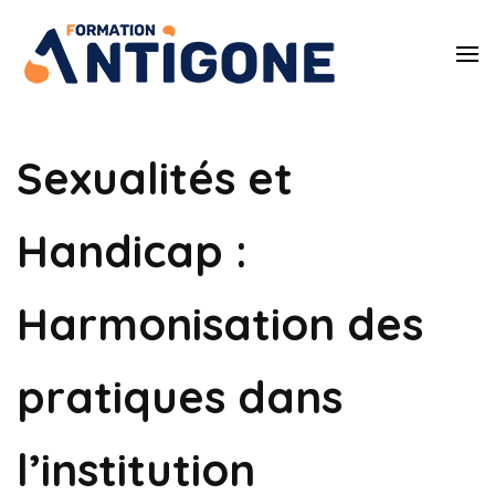
Antigone
Egalité des droits
et à la lutte
Formatio
contre les
violences sexistes
et sexuelles
Sexualités et
Handicap :
Harmonisation des
pratiques dans
l’institution