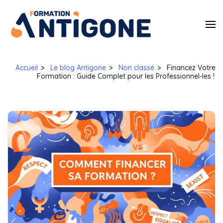
Antigone
Egalité des droits
et à la lutte
Formatio
contre les
violences sexistes
Accueil
>
Le blog Antigone
>
Non classé
>
Financez Votre
et sexuelles
Formation : Guide Complet pour les Professionnel-les !