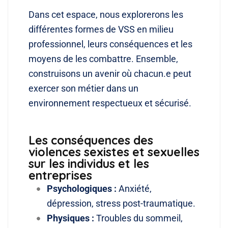
Dans cet espace, nous explorerons les
différentes formes de VSS en milieu
professionnel, leurs conséquences et les
moyens de les combattre. Ensemble,
construisons un avenir où chacun.e peut
exercer son métier dans un
environnement respectueux et sécurisé.
Les conséquences des
violences sexistes et sexuelles
sur les individus et les
entreprises
Psychologiques :
Anxiété,
dépression, stress post-traumatique.
Physiques :
Troubles du sommeil,