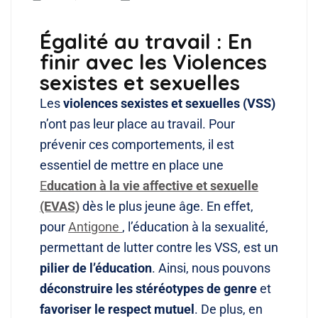
Égalité au travail : En
finir avec les Violences
sexistes et sexuelles
Les
violences sexistes et sexuelles (VSS)
n’ont pas leur place au travail. Pour
prévenir ces comportements, il est
essentiel de mettre en place une
E
d
ucation à la vie affective et sexuelle
(EVAS)
dès le plus jeune âge. En effet,
pour
Antigone
, l’éducation à la sexualité,
permettant de lutter contre les VSS, est un
pilier de l’éducation
. Ainsi, nous pouvons
déconstruire les stéréotypes de genre
et
favoriser le respect mutuel
. De plus, en