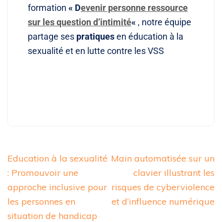
formation
« D
evenir personne ressource
sur les question d’intimité
«
, notre équipe
partage ses
pratiques
en éducation à la
sexualité et en lutte contre les VSS
Education à la sexualité
Main automatisée sur un
: Promouvoir une
clavier illustrant les
approche inclusive pour
risques de cyberviolence
les personnes en
et d’influence numérique
situation de handicap