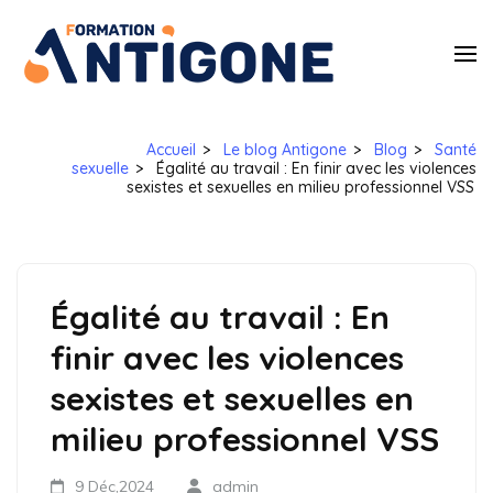
Antigone
Egalité des droits
et à la lutte
Formatio
contre les
violences sexistes
Accueil
>
Le blog Antigone
>
Blog
>
Santé
et sexuelles
sexuelle
>
Égalité au travail : En finir avec les violences
sexistes et sexuelles en milieu professionnel VSS
Égalité au travail : En
finir avec les violences
sexistes et sexuelles en
milieu professionnel VSS
9 Déc,2024
admin