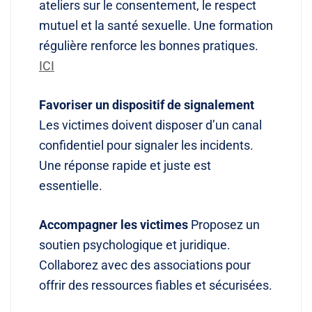
ateliers sur le consentement, le respect
mutuel et la santé sexuelle. Une formation
régulière renforce les bonnes pratiques.
ICI
Favoriser un dispositif de signalement
Les victimes doivent disposer d’un canal
confidentiel pour signaler les incidents.
Une réponse rapide et juste est
essentielle.
Accompagner les victimes
Proposez un
soutien psychologique et juridique.
Collaborez avec des associations pour
offrir des ressources fiables et sécurisées.