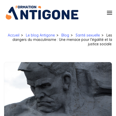
Antigone
Egalité des droits
et à la lutte
Formatio
contre les
violences sexistes
Accueil
>
Le blog Antigone
>
Blog
>
Santé sexuelle
>
Les
et sexuelles
dangers du masculinisme : Une menace pour l’égalité et la
justice sociale