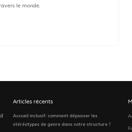
travers le monde.
Articles récents
M
il
Accueil inclusif: comment dépasser les
A
stéréotypes de genre dans votre structure ?
F