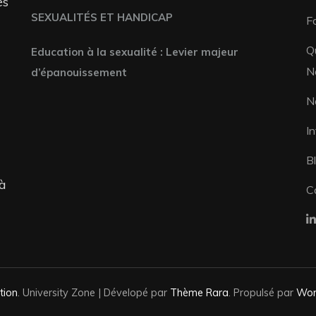
es
SEXUALITÉS ET HANDICAP
F
Q
Education à la sexualité : Levier majeur
N
d’épanouissement
N
I
B
 à
C
tion
.
University Zone | Dévelopé par
Thème Rara
. Propulsé par
Wor