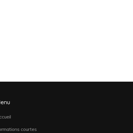
enu
ccueil
ormations courtes