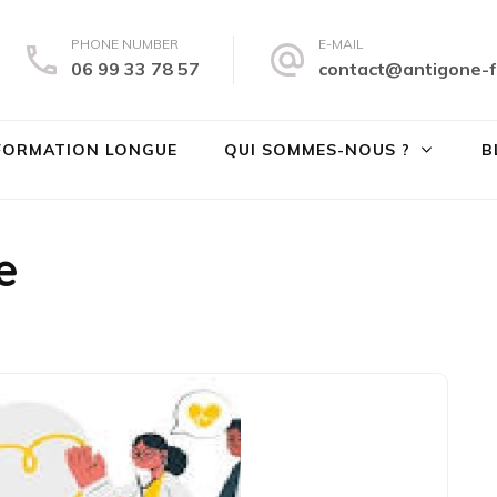
PHONE NUMBER
E-MAIL
06 99 33 78 57
contact@antigone-f
tigone Formation
té des droits et à la lutte contre les violences sexistes et sexuelles
FORMATION LONGUE
QUI SOMMES-NOUS ?
B
e