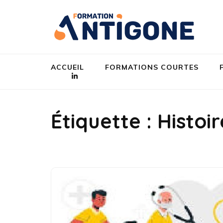
Aller
au
An
Egali
contenu
(Pressez
Entrée)
ACCUEIL
FORMATIONS COURTES
Étiquette :
Histoir