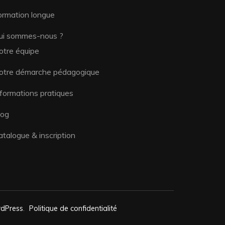
ormation longue
ui sommes-nous ?
otre équipe
otre démarche pédagogique
nformations pratiques
log
atalogue & inscription
dPress
.
Politique de confidentialité