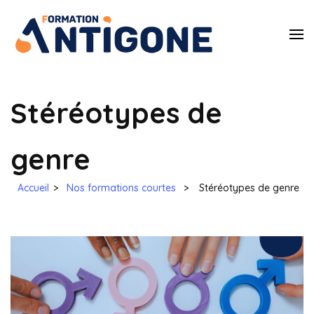
Antigone
Egalité des droits
et à la lutte
Formatio
contre les
violences sexistes
et sexuelles
Stéréotypes de
genre
Accueil
>
Nos formations courtes
>
Stéréotypes de genre